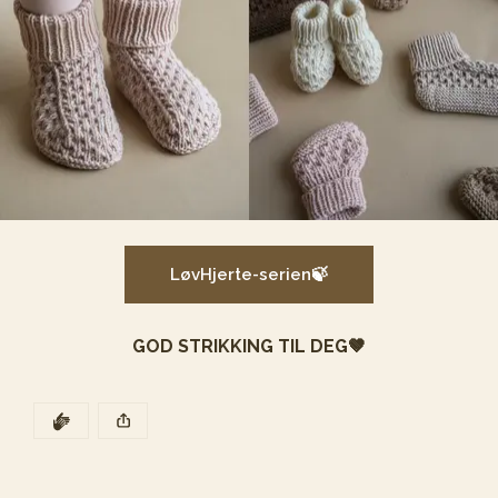
LøvHjerte-serien🍃
GOD STRIKKING TIL DEG🤎
DEN POSTEN HAR
KLAPP
Denne posten ble publisert for