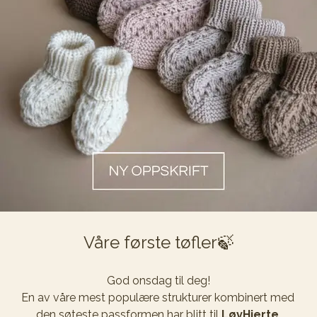
Våre første tøfler🍃
God onsdag til deg!

En av våre mest populære strukturer kombinert med 
den søteste passformen har blitt til 
LøvHjerte 