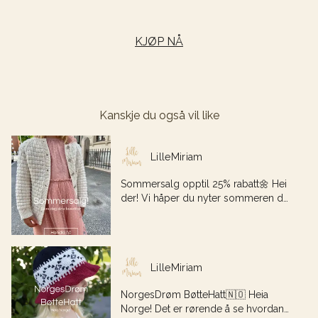
KJØP NÅ
Kanskje du også vil like
Dette er en lenke til et innlegg.
LilleMiriam
Sommersalg opptil 25% rabatt🌼 Hei
der! Vi håper du nyter sommeren der
Utdrag fra innlegg: Sommersalg oppti
du er, og koser deg med noen fine
Denne posten ble publisert for
prosjekter på pinnene. Vårt årlige
sommersalg
Dette er en lenke til et innlegg.
LilleMiriam
NorgesDrøm BøtteHatt🇳🇴 Heia
Norge! Det er rørende å se hvordan