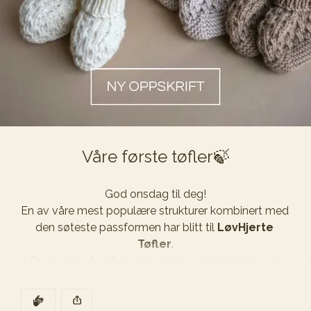
Våre første tøfler🍃
God onsdag til deg!

En av våre mest populære strukturer kombinert med 
den søteste passformen har blitt til 
LøvHjerte 
Tøfler
.

De er raske å strikke, det skjer noe hele tiden - og 
vipps så er du ferdig.
DEN POSTEN HAR
KLAPP