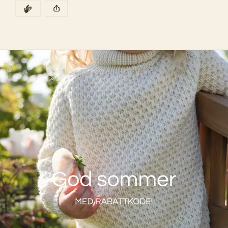
oppskriften 
NorgesDrøm BøtteHatt
😍
DEN POSTEN HAR
KLAPP
Denne posten ble publisert for
BøtteHatt tilbud 39 kr