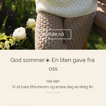
God sommer☀️ En liten gave fra 
oss
GOD SOMMER OG GOD STRIKKING🌼
Hei der!

Vi vil bare titte innom og ønske deg en riktig fin 
sommer.
Kanskje har du litt ekstra tid til rolige stunder med 