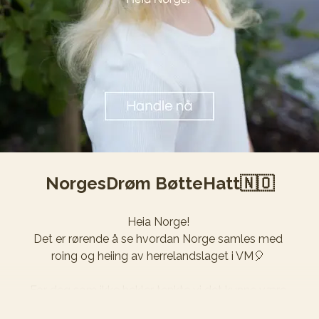
Fortsatt god sommer☀️
NorgesDrøm BøtteHatt🇳🇴
Heia Norge! 

Det er rørende å se hvordan Norge samles med 
roing og heiing av herrelandslaget i VM🎈 
For deg som ikke hekler tenkte vi det kunne være 
gøy med en strikket bøttehatt. I dag lanserer vi 