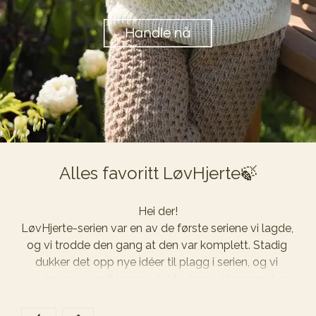
Strikket i LilleMiriam Merinould i farverne Perlehvid, 
Pampas og Mørk Linblå🧶
Alles favoritt LøvHjerte🍃
Hei der!

LøvHjerte-serien var en av de første seriene vi lagde, 
og vi trodde den gang at den var komplett. Stadig 
dukker det opp nye idéer til plagg i serien, og vi 
gleder oss over å kunne utvide den - ettersom dere 
liker strukturen så godt😍