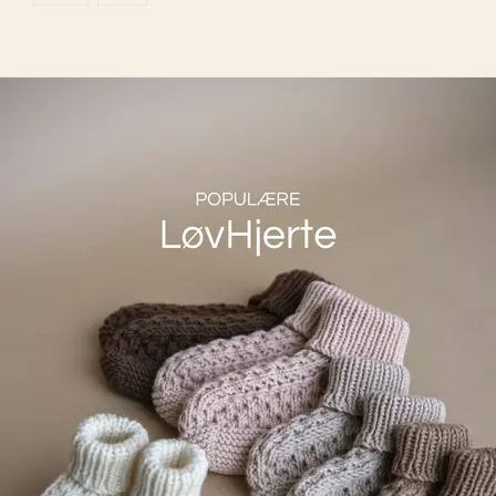
Tilbud oppskrift Kjole
Denne posten ble publisert for
FestDraktene er strikket i LilleMiriam Merinoull i 
fargene Blå Stjernehimmel, Snehvit og Rød Fløyel. 
Her vil også Dyp Oliven være et godt alternativ om 
du er glad i grønt.
Tilbud oppskrift Nikkers