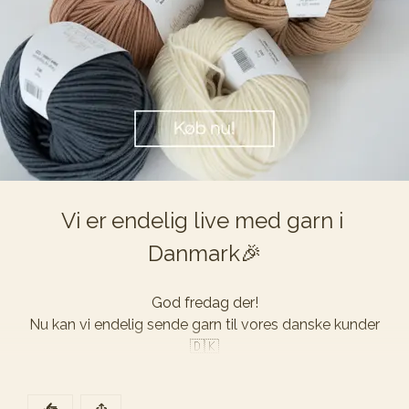
Strikket i LilleMiriam Merinoull Perlehvit, Pampas og 
Mørk Linblå🧶
Vi er endelig live med garn i 
Danmark🎉
God fredag der!

Nu kan vi endelig sende garn til vores danske kunder
🇩🇰

Det har vi glædet os meget til, for gennem mange år 
har vi sendt tusindvis af strikkeopskrifter afsted til jer 