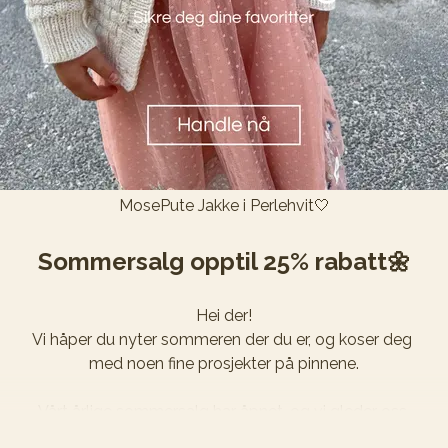
MosePute Jakke i Perlehvit🤍
Sommersalg opptil 25% rabatt🌼
Hei der!

Vi håper du nyter sommeren der du er, og koser deg 
med noen fine prosjekter på pinnene.
Vårt årlige sommersalg har åpnet, og vi gleder oss 
over alle ordrene som popper inn! Sikre deg 