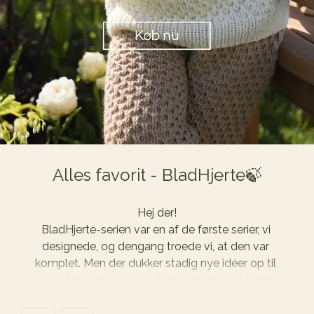
Vi har også gjort det litt enklere for deg å finne ditt 
neste strikkeprosjekt på nettsiden🧶 Nå kan du 
nemlig 
kjøpe oppskrifter etter kategori
 — enten 
du er på jakt etter gensere, bukser, babytepper eller 
tilbehør.
Alles favorit - BladHjerte🍃
God sommer og god strikking🌼
Hej der!

LilleMiriam
BladHjerte-serien var en af de første serier, vi 
designede, og dengang troede vi, at den var 
komplet. Men der dukker stadig nye idéer op til 
modeller i serien, og vi glæder os over at kunne 
udvide den – især fordi I er så glade for strukturen😍