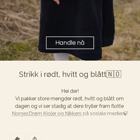
BladHjerte-serien🍃
Strikk i rødt, hvitt og blått🇳🇴
Hei der!

Vi pakker store mengder rødt, hvitt og blått om 
dagen og vi ser stadig at dere tryller fram flotte 
NorgesDrøm Kjoler og Nikkers
 på sosiale medier🍃
Lagerhyllene tømmes raskt, men vi har fremdeles 
garn på lager. Vi får dog ikke inn mer før 17. mai, så 