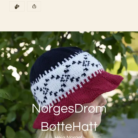
oppskrifter og garn til gode priser. Plagg som skal 
DEN POSTEN HAR
KLAPP
brukes til høsten er det lurt å begynne på nå😍
Denne posten ble publisert for
Sommersalg opptil 25% rabatt