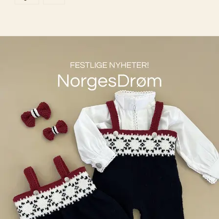
hvilken farge du velger.
Denne posten ble publisert for
Kjenner du noen som ønsker seg et 
Merinoull - Rød Fløyel 160
nytt 
teppe?
🤍
LinÅker Teppe tilbud
Kjøp nå
LilleMiriam Merinould
Merinoull - Snehvit 002