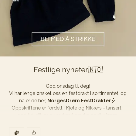
Kjøp nå
Festlige nyheter🇳🇴
StjerneFryd-serien🌟
Merinoull - Blå Stjernehimmel 129
God onsdag til deg!

Vi har lenge ønsket oss en festdrakt i sortimentet, og 
Vi glæder os til at sende din bestilling📦
nå er de her; 
NorgesDrøm FestDrakter
🎈 
Rigtig god strikkelyst!
NorgesDrøm-serien🌿
Oppskriftene er fordelt i Kjole og Nikkers - lansert i 
god tid, slik at du rekker å strikke de til vårens 
LinÅker-serien✨
De bedste hilsner Anniken hos LilleMiriam
🤎
festligheter😍
DEN POSTEN HAR
KLAPP