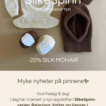
Myke nyheter på pinnene
✨
God fredag til deg!

I dag har vi lansert 3 nye oppskrifter i 
SilkeSpinn-
serien; Balaclava, Votter og Genser i 