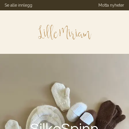
Se alle innlegg
Motta nyheter