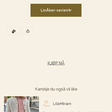
LinÅker-serien✨
DEN POSTEN HAR
KLAPP
Denne posten ble publisert for
KJØP NÅ
Kanskje du også vil like
Dette er en lenke til et innlegg.
LilleMiriam